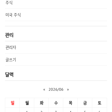
주식
미국 주식
관리
관리자
글쓰기
달력
«
2026/06
»
일
월
화
수
목
금
토